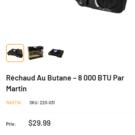
Réchaud Au Butane – 8 000 BTU Par
Martin
MARTIN
SKU:
220-031
Prix
$29.99
Prix:
réduit