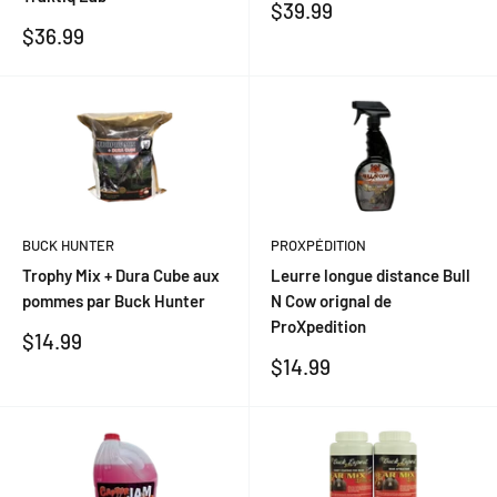
Prix
$39.99
réduit
Prix
$36.99
réduit
BUCK HUNTER
PROXPÉDITION
Trophy Mix + Dura Cube aux
Leurre longue distance Bull
pommes par Buck Hunter
N Cow orignal de
ProXpedition
Prix
$14.99
réduit
Prix
$14.99
réduit