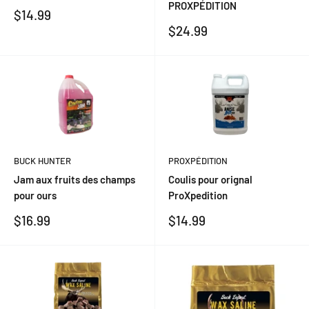
PROXPÉDITION
Prix
$14.99
réduit
Prix
$24.99
réduit
BUCK HUNTER
PROXPÉDITION
Jam aux fruits des champs
Coulis pour orignal
pour ours
ProXpedition
Prix
Prix
$16.99
$14.99
réduit
réduit