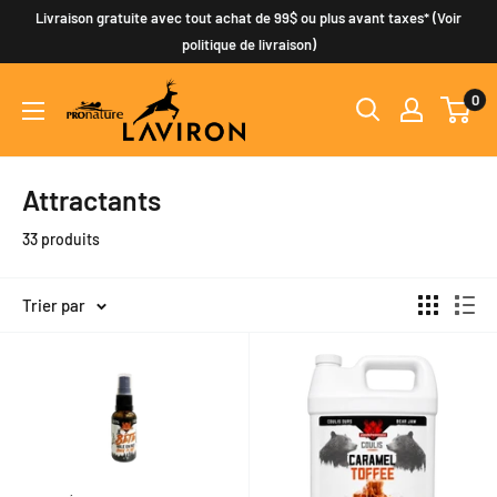
Passer
Livraison gratuite avec tout achat de 99$ ou plus avant taxes* (Voir
au
politique de livraison)
contenu
0
Attractants
33 produits
Trier par