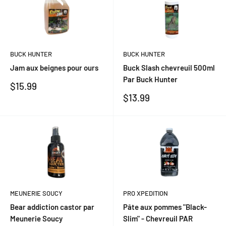
BUCK HUNTER
BUCK HUNTER
Jam aux beignes pour ours
Buck Slash chevreuil 500ml
Par Buck Hunter
Prix
$15.99
réduit
Prix
$13.99
réduit
PRO XPEDITION
MEUNERIE SOUCY
Pâte aux pommes "Black-
Bear addiction castor par
Slim" - Chevreuil PAR
Meunerie Soucy