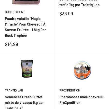
trèfle 1kg par Traktiq Lab
BUCK EXPERT
Prix
$33.99
réduit
Poudre volatile “Magic
Miracle“ Pour Chevreuil À
Saveur Fruitée - 1.8kg Par
Buck Trophée
Prix
$14.99
réduit
PROXPÉDITION
TRAKTIQ LAB
Phéromones mâle chevreuil
Semences Green Buffet
ProXpedition
mixte de vivaces 1kg par
Traktiq Lab