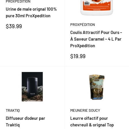
PROXPÉDITION
Urine de male orignal 100%
pure 30ml ProXpedition
PROXPÉDITION
Prix
$39.99
réduit
Coulis Attractif Pour Ours –
À Saveur Caramel – 4 L Par
ProXpédition
Prix
$19.99
réduit
TRAKTIQ
MEUNERIE SOUCY
Diffuseur d'odeur par
Leurre olfactif pour
Traktiq
chevreuil & orignal Top