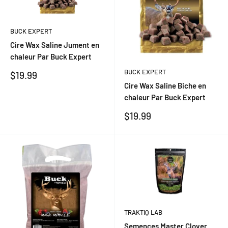
BUCK EXPERT
Cire Wax Saline Jument en
chaleur Par Buck Expert
BUCK EXPERT
Prix
$19.99
réduit
Cire Wax Saline Biche en
chaleur Par Buck Expert
Prix
$19.99
réduit
TRAKTIQ LAB
Semences Master Clover