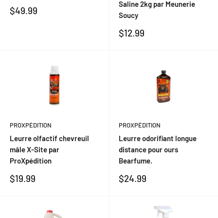
Saline 2kg par Meunerie
Prix
$49.99
Soucy
réduit
Prix
$12.99
réduit
PROXPÉDITION
PROXPÉDITION
Leurre olfactif chevreuil
Leurre odorifiant longue
mâle X-Site par
distance pour ours
ProXpédition
Bearfume.
Prix
Prix
$19.99
$24.99
réduit
réduit