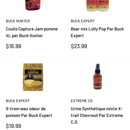
BUCK HUNTER
BUCK EXPERT
Coulis Capture Jam pomme
Bear mix Lolly Pop Par Buck
4L par Buck Hunter
Expert
Prix
Prix
$16.99
$23.99
réduit
réduit
BUCK EXPERT
EXTREME CG
X-trem wax odeur de
Urine Synthétique mixte X-
poisson Par Buck Expert
trail Chevreuil Par Extreme
C.G.
Prix
$19.99