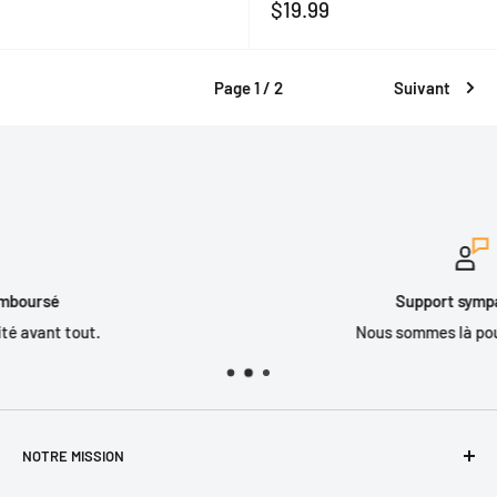
réduit
Prix
$19.99
réduit
Page 1 / 2
Suivant
Support sympathique
Nous sommes là pour vous aider.
NOTRE MISSION