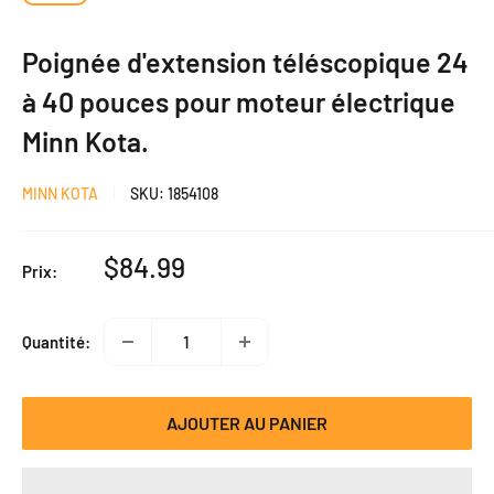
Poignée d'extension téléscopique 24
à 40 pouces pour moteur électrique
Minn Kota.
MINN KOTA
SKU:
1854108
Prix
$84.99
Prix:
réduit
Quantité:
AJOUTER AU PANIER