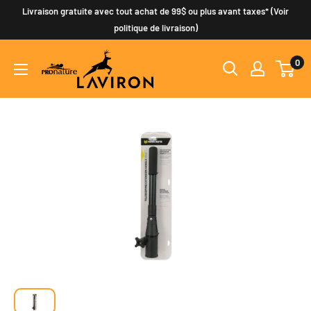
Passer
Livraison gratuite avec tout achat de 99$ ou plus avant taxes* (Voir
au
politique de livraison)
contenu
0