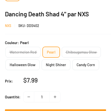
Dancing Death Shad 4" par NXS
NXS
SKU:
DDS402
Couleur:
Pearl
Watermelon Red
Pearl
Chibougamau Glow
Halloween Glow
Night Shiner
Candy Corn
Prix
$7.99
Prix:
réduit
Quantité: