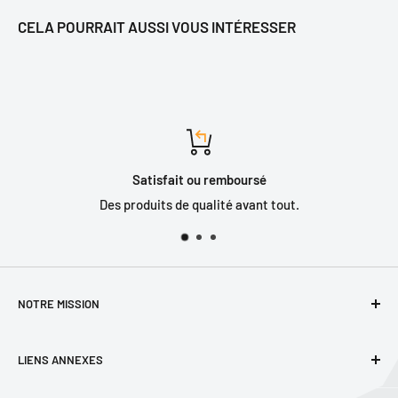
CELA POURRAIT AUSSI VOUS INTÉRESSER
tisfait ou remboursé
S
uits de qualité avant tout.
Nous so
NOTRE MISSION
Offrir l'équipement et l'expertise qui saura répondre aux
LIENS ANNEXES
besoins précis de notre clientèle, en matière de chasse, de
pêche et de plein air.
Horaire et coordonnées