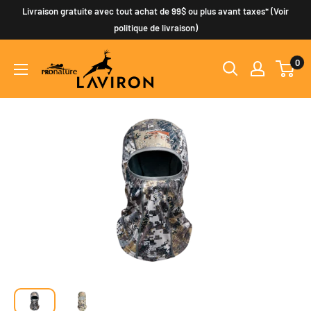
Passer
Livraison gratuite avec tout achat de 99$ ou plus avant taxes* (Voir
au
politique de livraison)
contenu
0