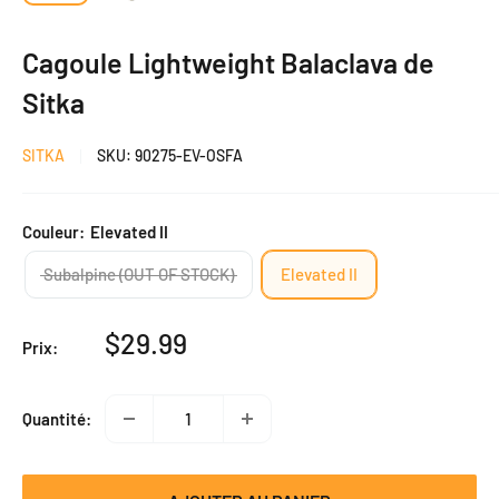
Cagoule Lightweight Balaclava de
Sitka
SITKA
SKU:
90275-EV-OSFA
Couleur:
Elevated II
Subalpine (OUT OF STOCK)
Elevated II
Prix
$29.99
Prix:
réduit
Quantité: