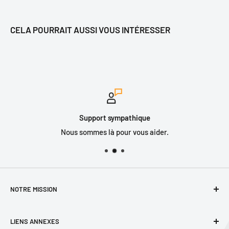
CELA POURRAIT AUSSI VOUS INTÉRESSER
Support sympathique
Nous sommes là pour vous aider.
NOTRE MISSION
Offrir l'équipement et l'expertise qui saura répondre aux
LIENS ANNEXES
besoins précis de notre clientèle, en matière de chasse, de