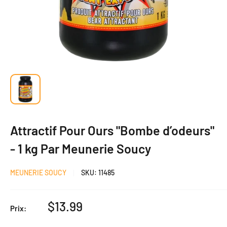
Attractif Pour Ours "Bombe d’odeurs"
- 1 kg Par Meunerie Soucy
MEUNERIE SOUCY
SKU:
11485
Prix
$13.99
Prix:
réduit